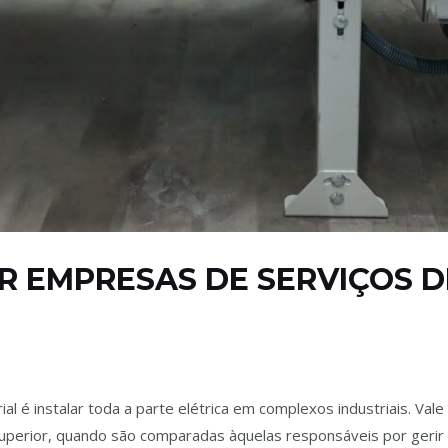
 EMPRESAS DE SERVIÇOS D
l
/ Por
admin
ial é instalar toda a parte elétrica em complexos industriais. Vale
é superior, quando são comparadas àquelas responsáveis por gerir