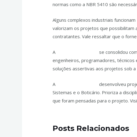
normas como a NBR 5410 são necessária
Alguns complexos industriais funciona
valorizam os projetos que possibilitam
contratantes. Vale ressaltar que o forn
A
JPassos Engenharia
se consolidou como
engenheiros, programadores, técnicos e 
soluções assertivas aos projetos sob a
A
JPassos Engenharia
desenvolveu proje
Sistemas e o Boticário. Prioriza a disci
que foram pensadas para o projeto. Vis
Posts Relacionados