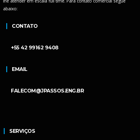
lhe atender em escala full time. Para contato comercial segue
abaixo:
CONTATO
+55 42 99162 9408
EMAIL
FALECOM@JPASSOS.ENG.BR
SERVIÇOS