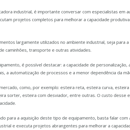
rtadora industrial, é importante conversar com especialistas em 
xecutam projetos completos para melhorar a capacidade produti
mentos largamente utilizados no ambiente industrial, seja para 
 de caminhões, transporte e outras atividades.
uipamento, é possível destacar: a capacidade de personalização,
ais, a automatização de processos e a menor dependência da m
ercado, como, por exemplo: esteira reta, esteira curva, esteira e
teira sorter, esteira com desviador, entre outras. O custo dess
pacidade.
o para a aquisição deste tipo de equipamento, basta falar com
ustrial e executa projetos abrangentes para melhorar a capacida