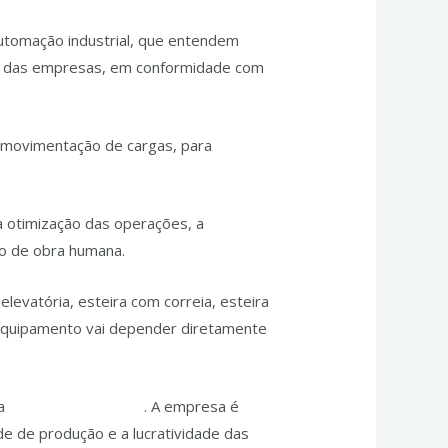
automação industrial, que entendem
va das empresas, em conformidade com
a movimentação de cargas, para
 a otimização das operações, a
ão de obra humana.
levatória, esteira com correia, esteira
e equipamento vai depender diretamente
 a
JPassos Engenharia
. A empresa é
de de produção e a lucratividade das