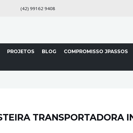
(42)
99162 9408
PROJETOS
BLOG
COMPROMISSO JPASSOS
STEIRA TRANSPORTADORA I
ortadoras
,
Preço
/ Por
admin