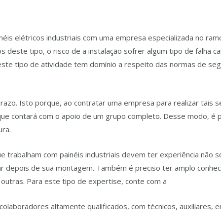
inéis
/ Por
admin
éis elétricos industriais com uma empresa especializada no ram
 deste tipo, o risco de a instalação sofrer algum tipo de falha ca
este tipo de atividade tem domínio a respeito das normas de seg
 prazo. Isto porque, ao contratar uma empresa para realizar tais 
que contará com o apoio de um grupo completo. Desse modo, é po
ura.
 trabalham com painéis industriais devem ter experiência não s
nar depois de sua montagem. Também é preciso ter amplo conh
utras. Para este tipo de expertise, conte com a
JPassos Engenh
olaboradores altamente qualificados, com técnicos, auxiliares,