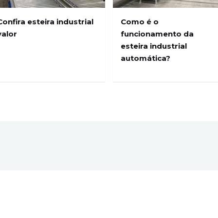
Confira esteira industrial
Como é o
valor
funcionamento da
esteira industrial
automática?
o